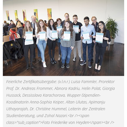
Feierliche Zertifikatsübergabe: (v.l.n.r.) Luisa Fammler, Prorektor
Prof. Dr. Andreas Frommer, Abnora Kadriu, Helin Polat, Giorgia
Hussack, Dessisslava Karachorova, Wupper-Stipendien-
Koodinatorin Anna-Sophia Keiper, Altan Ulutas, Apimanju
Uthayarajah, Dr. Christine Hummel, Leiterin der Zentralen
Studienberatung, und Zohal Nazari.<br /><span
class="sub_caption">Foto Friederike von Heyden</span><br />