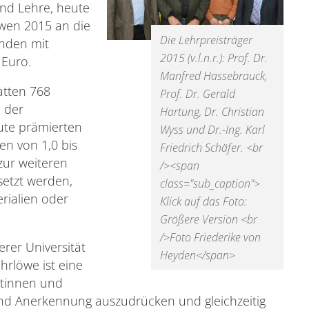
nd Lehre, heute
wen 2015 an die
Die Lehrpreisträger
unden mit
2015 (v.l.n.r.): Prof. Dr.
 Euro.
Manfred Hassebrauck,
atten 768
Prof. Dr. Gerald
i der
Hartung, Dr. Christian
ute prämierten
Wyss und Dr.-Ing. Karl
en von 1,0 bis
Friedrich Schäfer. <br
zur weiteren
/><span
setzt werden,
class="sub_caption">
erialien oder
Klick auf das Foto:
Größere Version <br
/>Foto Friederike von
rer Universität
Heyden</span>
hrlöwe ist eine
ntinnen und
nd Anerkennung auszudrücken und gleichzeitig