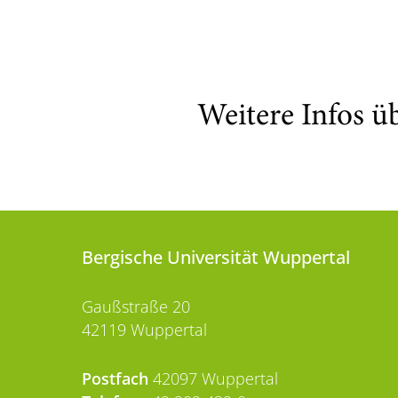
Weitere Infos ü
Bergische Universität Wuppertal
Gaußstraße 20
42119 Wuppertal
Postfach
42097 Wuppertal