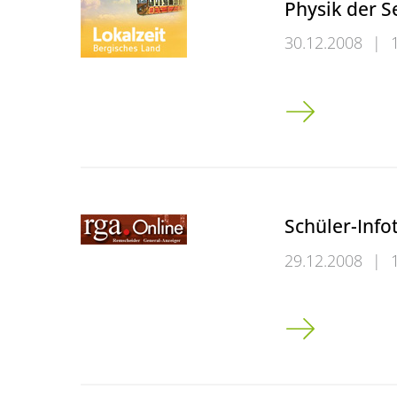
Physik der S
30.12.2008
|
Physik der Sekt
Schüler-Info
29.12.2008
|
Schüler-Infotag