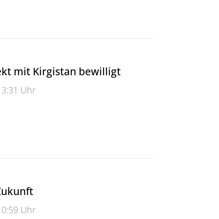
 bei der Sick AG
kt mit Kirgistan bewilligt
13:31 Uhr
it Kirgistan bewilligt
Zukunft
10:59 Uhr