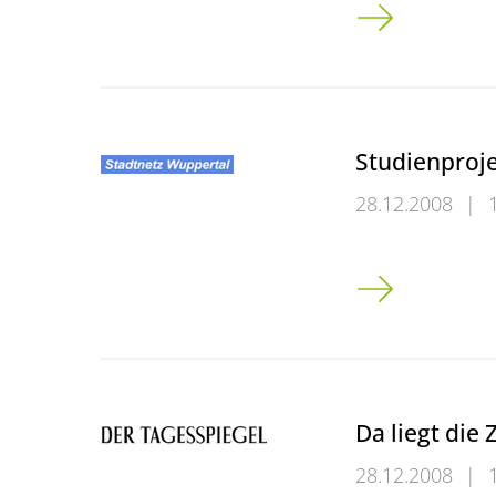
Neuer Vorstand
Studienproje
28.12.2008
|
Studienprojekt m
Da liegt die 
28.12.2008
|