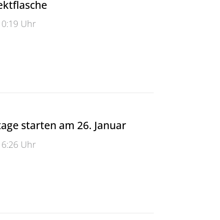
ektflasche
10:19 Uhr
flasche
tage starten am 26. Januar
16:26 Uhr
e starten am 26. Januar