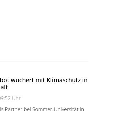
bot wuchert mit Klimaschutz in
alt
09:52 Uhr
ls Partner bei Sommer-Universität in
 wuchert mit Klimaschutz in Sachsen-Anhalt