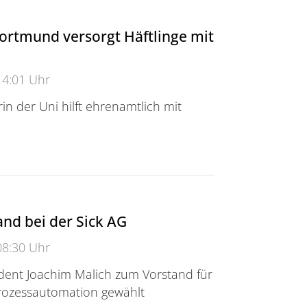
ortmund versorgt Häftlinge mit
14:01 Uhr
rin der Uni hilft ehrenamtlich mit
mund versorgt Häftlinge mit Literatur
nd bei der Sick AG
08:30 Uhr
dent Joachim Malich zum Vorstand für
rozessautomation gewählt