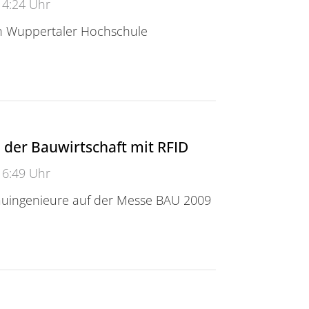
14:24 Uhr
ch Wuppertaler Hochschule
ität zu erneuerbaren Energien startet in Sachsen-Anh
n der Bauwirtschaft mit RFID
16:49 Uhr
uingenieure auf der Messe BAU 2009
er Bauwirtschaft mit RFID