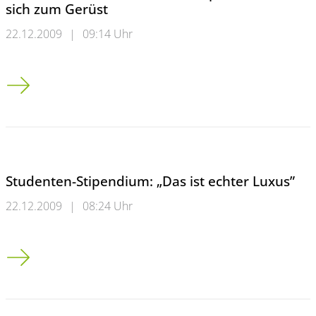
sich zum Gerüst
22.12.2009
|
09:14 Uhr
Schwebebahn steht still - Uni-Experte äußert sich zum Gerüst
Studenten-Stipendium: „Das ist echter Luxus”
22.12.2009
|
08:24 Uhr
Studenten-Stipendium: &#8222;Das ist echter Luxus&#8221;