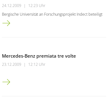
24.12.2009
|
12:23 Uhr
Bergische Universität an Forschungsprojekt Indect beteiligt
Die moderne Verbrecherjagd
Mercedes-Benz premiata tre volte
23.12.2009
|
12:12 Uhr
Mercedes-Benz premiata tre volte