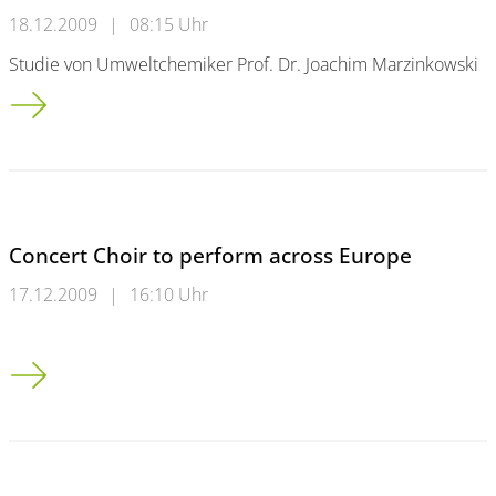
18.12.2009
|
08:15 Uhr
Studie von Umweltchemiker Prof. Dr. Joachim Marzinkowski
Clothing made from natural fibres not the most ecological
Concert Choir to perform across Europe
17.12.2009
|
16:10 Uhr
Concert Choir to perform across Europe