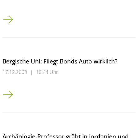
Protest: Studenten wollen Hörsaal weiterhin besetzen
Bergische Uni: Fliegt Bonds Auto wirklich?
17.12.2009
|
10:44 Uhr
Bergische Uni: Fliegt Bonds Auto wirklich?
Archäologie-Professor gräbt in Jordanien und