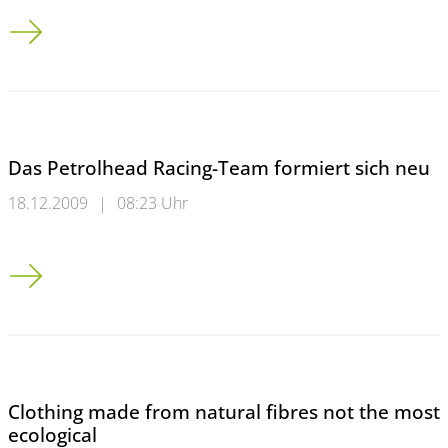
Analyse des Umwelt-Instituts Öko-Trend: Mercedes-Benz drei
Das Petrolhead Racing-Team formiert sich neu
18.12.2009
|
08:23 Uhr
Das Petrolhead Racing-Team formiert sich neu
Clothing made from natural fibres not the most
ecological