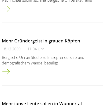
Nachrichtensuchmaschine"Bergische Universität" ein!!
IHK und Universität ziehen positive Bilanz
Mehr Gründergeist in grauen Köpfen
18.12.2009
|
11:04 Uhr
Bergische Uni an Studie zu Entrepreneurship und
demografischem Wandel beteiligt
Mehr Gründergeist in grauen Köpfen
Mehr junge Leute sollen in Wuppertal