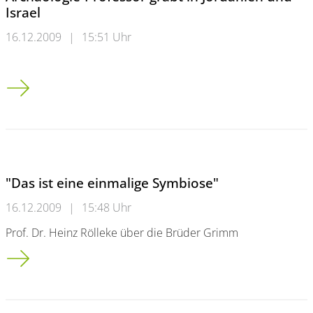
Israel
16.12.2009
|
15:51 Uhr
Archäologie-Professor gräbt in Jordanien und Israel
"Das ist eine einmalige Symbiose"
16.12.2009
|
15:48 Uhr
Prof. Dr. Heinz Rölleke über die Brüder Grimm
"Das ist eine einmalige Symbiose"