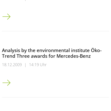
Analysis by the environmental institute Öko-Trend: Three aw
Analysis by the environmental institute Öko-
Trend Three awards for Mercedes-Benz
18.12.2009
|
14:19 Uhr
Analysis by the environmental institute Öko-Trend Three awa