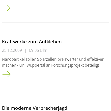
&#8222;Hochschulfreiheit geht zu weit&#8221;
Kraftwerke zum Aufkleben
25.12.2009
|
09:06 Uhr
Nanopartikel sollen Solarzellen preiswerter und effektiver
machen - Uni Wuppertal an Forschungsprojekt beteiligt
Kraftwerke zum Aufkleben
Die moderne Verbrecherjagd