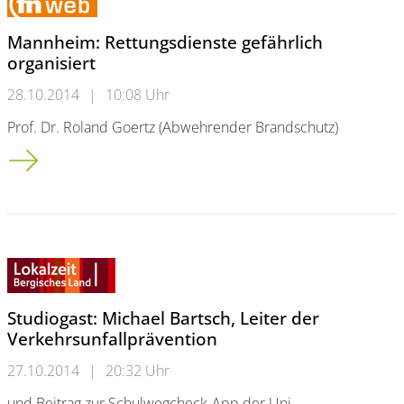
Mannheim: Rettungsdienste gefährlich
organisiert
28.10.2014
|
10:08 Uhr
Prof. Dr. Roland Goertz (Abwehrender Brandschutz)
Mannheim: Rettungsdienste gefährlich organisiert
Studiogast: Michael Bartsch, Leiter der
Verkehrsunfallprävention
27.10.2014
|
20:32 Uhr
und Beitrag zur Schulwegcheck-App der Uni