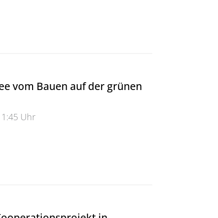
sarchiv - Langzeitgedächtnis der Universität und auch e
dee vom Bauen auf der grünen
11:45 Uhr
 vom Bauen auf der grünen Wiese
Kooperationsprojekt in