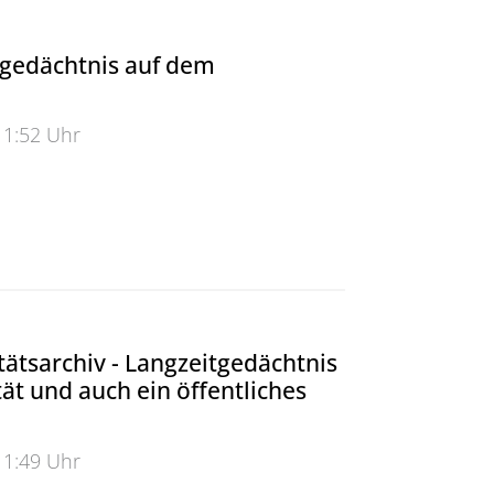
tgedächtnis auf dem
11:52 Uhr
dächtnis auf dem Grifflenberg
tätsarchiv - Langzeitgedächtnis
tät und auch ein öffentliches
11:49 Uhr