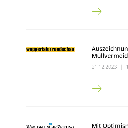
Interesse an L
Auszeichnung
Müllvermei
21.12.2023
|
Auszeichnung f
Mit Optimis