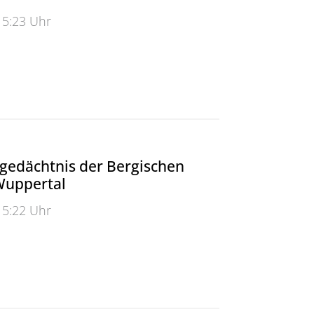
15:23 Uhr
s durchs Leben
gedächtnis der Bergischen
Wuppertal
15:22 Uhr
dächtnis der Bergischen Universität Wuppertal