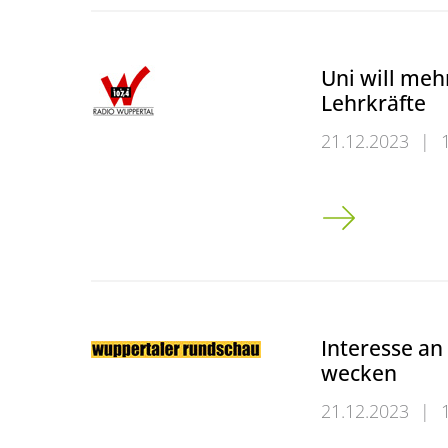
Uni will meh
Lehrkräfte
21.12.2023
|
Uni will mehr M
Interesse a
wecken
21.12.2023
|