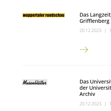
Das Langzei
Grifflenberg
20.12.2023
|
Das Langzeitge
Das Universi
der Universi
Archiv
20.12.2023
|