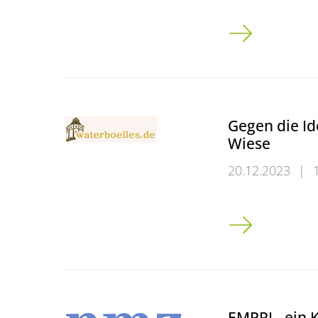
Das Universität
Gegen die I
Wiese
20.12.2023
|
Gegen die Idee
EMPRI - ein 