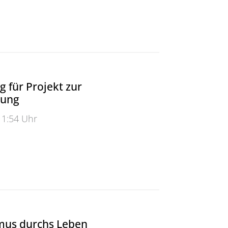
ehramt- und MINT-Fächern wecken
 für Projekt zur
dung
11:54 Uhr
ür Projekt zur Müllvermeidung
mus durchs Leben