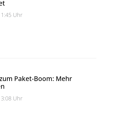
et
11:45 Uhr
 Bergischen Uni ausgezeichnet
zum Paket-Boom: Mehr
en
13:08 Uhr
 Paket-Boom: Mehr Packstationen