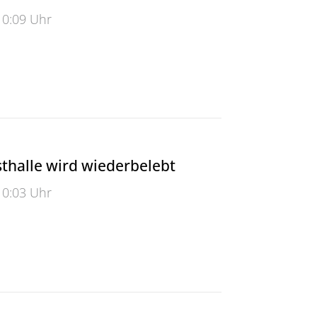
10:09 Uhr
nsthalle Barmen unterschrieben
thalle wird wiederbelebt
10:03 Uhr
lle wird wiederbelebt