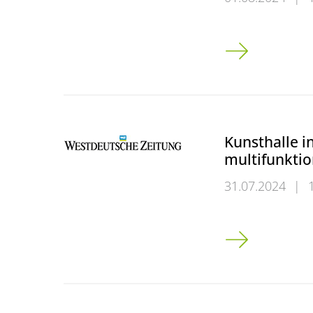
Europa muss fü
Kunsthalle i
multifunkti
31.07.2024
|
Kunsthalle in 