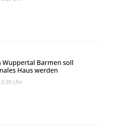
r eigene Sicherheit sorgen
n Wuppertal Barmen soll
onales Haus werden
10:39 Uhr
Wuppertal Barmen soll multifunktionales Haus werden