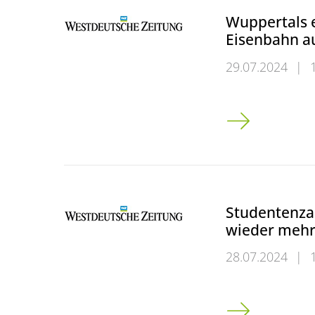
Wuppertals e
Eisenbahn au
29.07.2024
|
Wuppertals ers
Studentenzah
wieder mehr
28.07.2024
|
Studentenzahl 