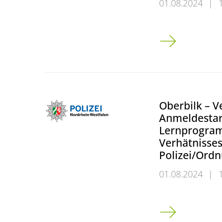
01.08.2024
|
Baustellenlogis
Oberbilk – V
Anmeldestart
Lernprogram
Verhätnisse
Polizei/Ord
01.08.2024
|
Oberbilk – Ver