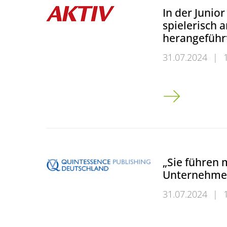
In der Junio
spielerisch 
herangeführ
31.07.2024
|
In der Junior 
„Sie führen m
Unternehme
31.07.2024
|