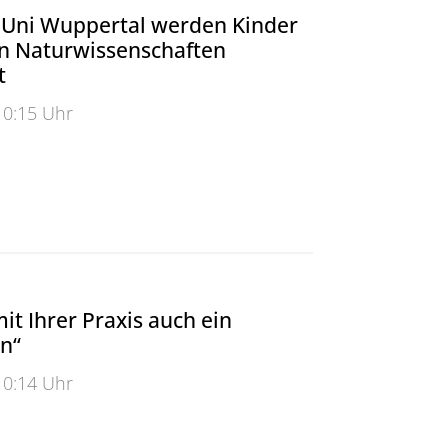
r Uni Wuppertal werden Kinder
an Naturwissenschaften
t
10:15 Uhr
Uni Wuppertal werden Kinder spielerisch an Naturwisse
it Ihrer Praxis auch ein
n“
10:14 Uhr