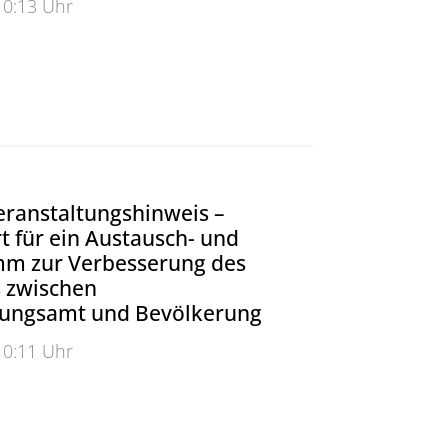
10:13 Uhr
tik: Neue Datenstandards für mehr Effizienz und Umwe
eranstaltungshinweis –
 für ein Austausch- und
m zur Verbesserung des
s zwischen
nungsamt und Bevölkerung
10:11 Uhr
anstaltungshinweis – Anmeldestart für ein Austausch-