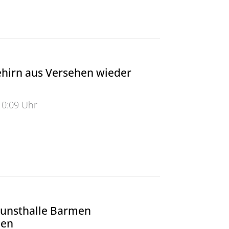
 Ihrer Praxis auch ein Unternehmen“
hirn aus Versehen wieder
10:09 Uhr
n aus Versehen wieder anspringt
Kunsthalle Barmen
ben